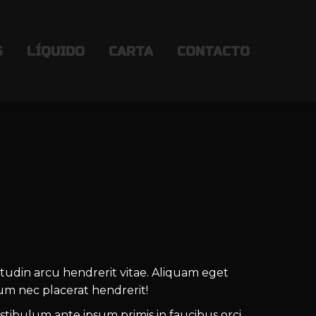
S
S
LÍQUIDO
LÍQUIDO
CARTA
CARTA
CONTACTO
CONTACTO
icitudin arcu hendrerit vitae. Aliquam eget
um nec placerat hendrerit!
estibulum ante ipsum primis in faucibus orci