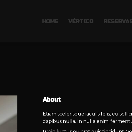
HOME
HOME
VÉRTICO
VÉRTICO
RESERVA
RESERVA
About
Etiam scelerisque iaculis felis, eu soll
dapibus nulla. In nulla enim, ferment
Proin luctus eu erat quis tincidunt. V