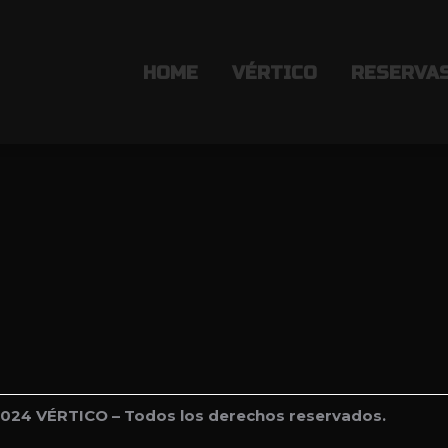
HOME
HOME
VÉRTICO
VÉRTICO
RESERVA
RESERVA
2024 VÉRTICO – Todos los derechos reservados.