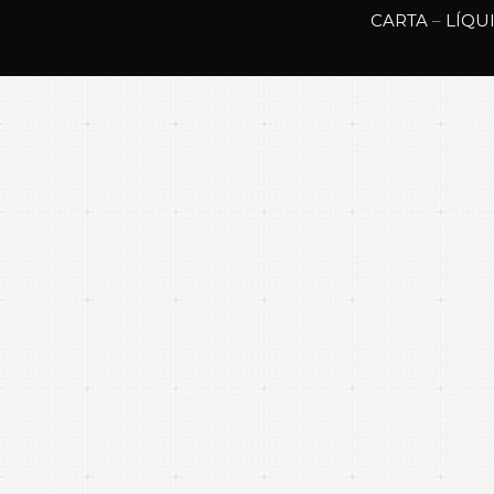
CARTA
–
LÍQU