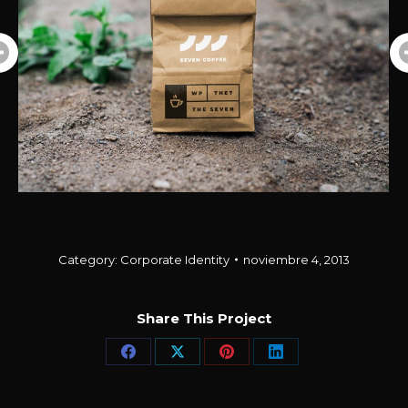
Category:
Corporate Identity
noviembre 4, 2013
Share This Project
Share
Share
Share
Share
on
on
on
on