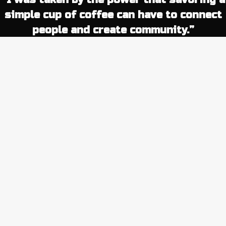
simple cup of coffee can have to connect
people and create community.”
– Howard Schultz
Proin luctus eu erat quis tincidunt. Vestibulum ante
ipsum primis in faucibus orci luctus et ultrices posuere
cubilia Curae; Suspendisse ullamcorper nunc eu
placerat fermentum.
Donec commodo vestibulum bibendum. Ut vel
condimentum risus. Sed malesuada nunc ut sollicitudin
volutpat. Lorem ipsum dolor sit amet, consectetur
adipiscing elit. Vestibulum aliquam sodales odio vitae
luctus. Nullam non nisl orci. Sed faucibus nisl eu erat
consequat egestas!