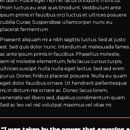
et diam. Fusce eget nibh et lacus tincidunt rhoncus.
Proin luctus eu erat quis tincidunt. Vestibulum ante
ipsum primis in faucibus orci luctus et ultrices posuere
cubilia Curae; Suspendisse ullamcorper nunc eu
placerat fermentum.
Praesent aliquam mi a nibh sagittis luctus. Sed at justo
est. Sed quis dolor nunc. Interdum et malesuada fames
ac ante ipsum primis in faucibus. Phasellus molestie,
sem id molestie elementum, felis lacus cursus turpis,
ultricies suscipit nulla nulla eget lectus. Sed sed enim
purus. Donec finibus placerat posuere. Nulla eu quam
eget dolor faucibus ornare. Ut hendrerit pellentesque
mi, in dictum nisi ornare ac. Donec lacus lorem,
venenatis vel libero sed, dapibus condimentum quam.
Sed ac leo vel nisl volutpat maximus vel vitae mi.
“I was taken by the power that savoring a