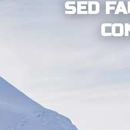
SED FA
CO