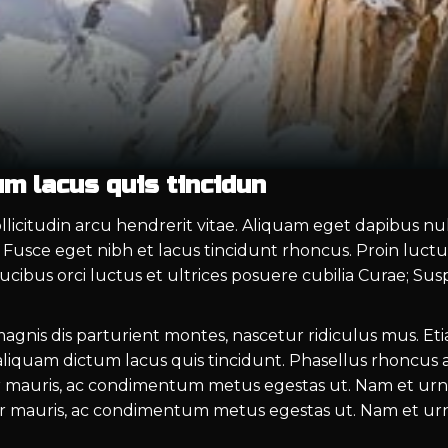
m lacus quis tincidun
 sollicitudin arcu hendrerit vitae. Aliquam eget dapibus 
m. Fusce eget nibh et lacus tincidunt rhoncus. Proin luctu
ucibus orci luctus et ultrices posuere cubilia Curae; S
agnis dis parturient montes, nascetur ridiculus mus. Et
aliquam dictum lacus quis tincidunt. Phasellus rhoncus an
r mauris, ac condimentum metus egestas ut. Nam et urna
 mauris, ac condimentum metus egestas ut. Nam et urna